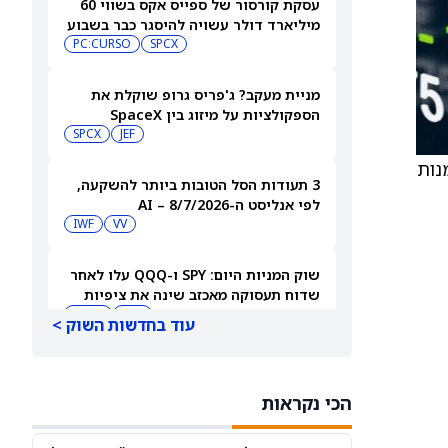
עסקת קורסור של ספייס אקס בשווי 60
מיליארד דולר עשויה להיסגר כבר בשבוע
הבא… אבל המותג Cursor עלול להיעלם
SPCX
PC:CURSO
מניית מעקב? ג'פריס גרופ שוקלת את
הספקולציות על מיזוג בין SpaceX
לטסלה
JEF
SPCX
נות
3 תעודות הסל הטובות ביותר להשקעה,
לפי אנליסט ה-AI – 8/7/2026
IWF
VV
שוק המניות היום: SPY ו-QQQ עלו לאחר
שדוח תעסוקה מאכזב שינה את ציפיות
הריבית
DIA
QQQ
עוד בחדשות השוק >
מניות מחשוב קוונטי מזנקות כשוושינגטון
בוחנת הגדלת המימון ב-68%
הכי נקראות
QBTS
IONQ