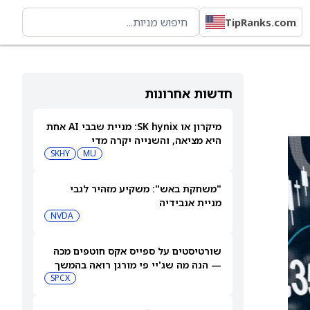
TipRanks.com
חדשות אחרונות
מיקרון או SK hynix: מניית שבבי AI אחת
היא מציאה, והשנייה יקרה מדי
SKHY
MU
"משחקת באש": משקיע מזהיר לגבי
מניית אנבידיה
NVDA
שורטיסטים על ספייס אקס חוטפים מכה
— הנה מה שג'יי פי מורגן רואה בהמשך
SPCX