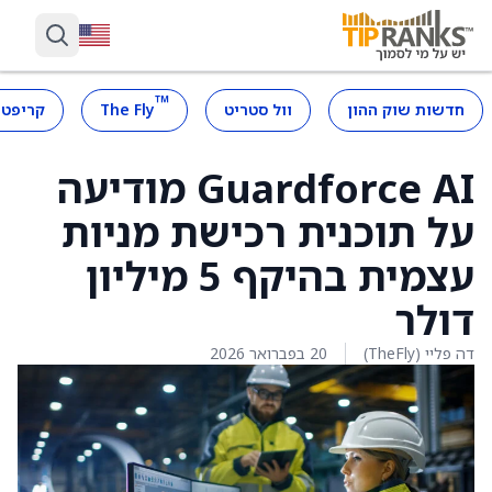
™
חדשות שוק ההון
וול סטריט
The Fly
קריפטו
Guardforce AI מודיעה
על תוכנית רכישת מניות
עצמית בהיקף 5 מיליון
דולר
דה פליי (TheFly)
20 בפברואר 2026