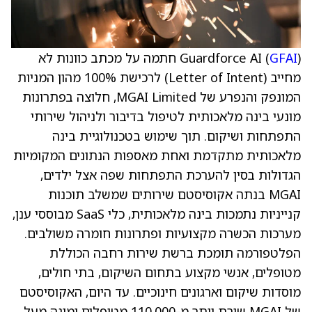
GFAI
Guardforce AI (
) חתמה על מכתב כוונות לא
מחייב (Letter of Intent) לרכישת 100% מהון המניות
המונפק והנפרע של MGAI Limited, חלוצה בפתרונות
מונעי בינה מלאכותית לטיפול בדיבור ולניהול שירותי
התפתחות ושיקום. תוך שימוש בטכנולוגיית בינה
מלאכותית מתקדמת ואחת מאספות הנתונים המקומיות
הגדולות בסין להערכת התפתחות שפה אצל ילדים,
MGAI בנתה אקוסיסטם שירותים שמשלב תוכנות
קנייניות נתמכות בינה מלאכותית, כלי SaaS מבוססי ענן,
מערכות הכשרה מקצועיות ופתרונות חומרה משולבים.
הפלטפורמה תומכת ברשת שירות רחבה הכוללת
מטופלים, אנשי מקצוע בתחום השיקום, בתי חולים,
מוסדות שיקום וארגונים חינוכיים. עד היום, האקוסיסטם
של MGAI שירת יותר מ-110,000 מטופלים ומונה מעל