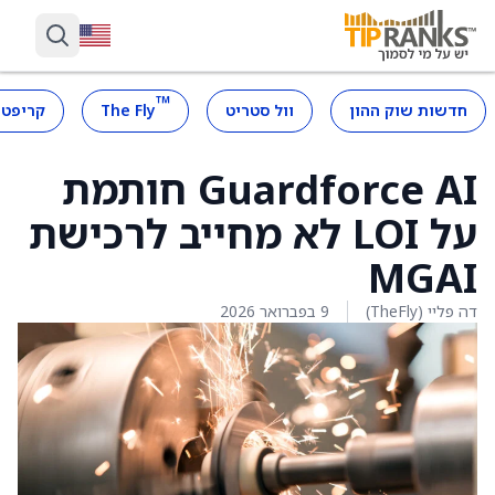
™
חדשות שוק ההון
וול סטריט
The Fly
קריפטו
Guardforce AI חותמת
על LOI לא מחייב לרכישת
MGAI
דה פליי (TheFly)
9 בפברואר 2026