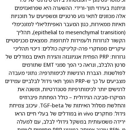
וניתנת בעירוי תוך-ורידי. ההשערה היא שפרואנזימים
אלה מכוונים לתאי גזע סרטניים ומשפיעים על תוכניות
תאיות ממאירות, כגון המעבר האפיתליאלי למזנכימלי
(epithelial to mesenchymal transition), תהליך
הקשור לגרורות ולעמידות לתרופות. ממצאים מכניסטיים
עיקריים ממחקרי פרה-קליניקה כוללים: דיכוי תהליכי
גרורות: PRP הפחית אנגיוגנזה והגירת תאים במודלים של
סרטן הלבלב, ונראה כי הפך סמני EMT שתורמים
לפולשנות. הגברת הרגישות לכימותרפיה: נתוני מעבדה
מצביעים על כך ש-PRP הופך תאי גידול לבלביים עמידים
לרגישים יותר לכימותרפיות סטנדרטיות, ומשנה את
המיקרו-סביבה הגידולית – כולל הפחתת פיברוזיס
והחלשת מסלול האיתות של TGF-beta. עיכוב צמיחת
גידול: מחקרים in vivo במודלים של בעלי חיים הראו
ירידה משמעותית במשקל גידולי לבלב, עם למעלה
מ-85% עיכוב צמיחה במינוני PRP מסוימים לעומת