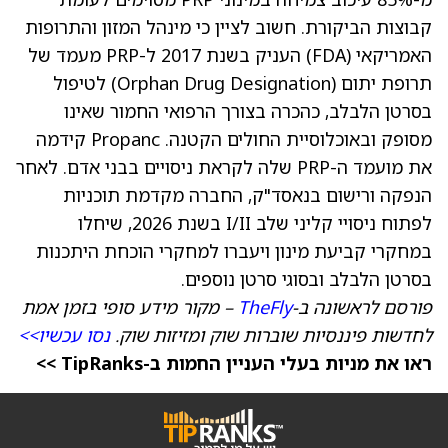
קבוצות הביקורת. חשוב לציין כי מינהל המזון והתרופות
האמריקאי (FDA) העניק בשנת 2017 ל-PRP מעמד של
תרופת יתום (Orphan Drug Designation) לטיפול
בסרטן הלבלב, כהכרה בצורך הרפואי החמור שאינו
מסופק ובאוכלוסיית החולים הקטנה. Propanc קידמה
את מועמד ה-PRP שלה לקראת ניסויים בבני אדם. לאחר
הנפקה ורישום בנאסד"ק, החברה מקדמת תוכניות
לפתוח ניסויי קליני שלב I/II בשנת 2026, שיחלו
במחקרי קביעת מינון ויעברו למחקרי הוכחת היתכנות
בסרטן הלבלב ובסוגי סרטן נוספים.
פורסם לראשונה ב-
TheFly
– מקור מידע סופי בזמן אמת
לחדשות פיננסיות שוברות שוק ומזיזות שוק.
נסו עכשיו>>
ראו את מניות בעלי העניין החמות ב-TipRanks >>