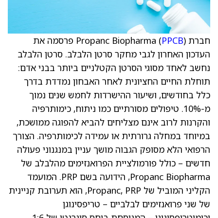
חברת Propanc Biopharma (
PPCB
) פרסמה את
העדכון האחרון לגבי מחקר סרטן הלבלב. סרטן הלבלב
נחשב לאחד מסוגי הסרטן הקטלניים ביותר בבני אדם:
תוחלת החיים החציונית לאחר האבחון נמדדת בדרך
כלל בחודשים, ושיעור ההישרדות לחמש שנים נמוך
מ-10%. טיפולים מסורתיים כמו ניתוח, כימותרפיה
והקרנות לרוב אינם מצליחים להביא להפוגה ממושכת,
במיוחד במחלה גרורתית או עמידה לכימותרפיה. הצורך
הרפואי הלא מסופק הגבוה מושך עניין במנגנוני פעולה
חדשים – כולל פורמולציית הפרואנזימים מהלבלב של
Propanc Biopharma, הידועה בשם PRP. המועמד
הקליני המוביל של Propanc, PRP, הוא תערובת קניינית
של שני פרואנזימים לבלביים – טריפסינוגן
וכימוטריפסינוגן – המנוסחת ביחס סינרגטי של 1:6