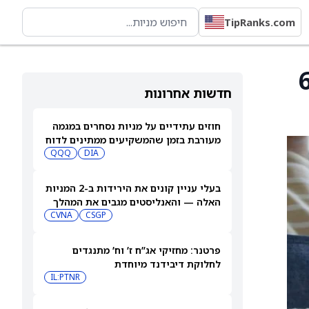
TipRanks.com
Greenland Te מגישה בקשה למכירת 6
חדשות אחרונות
חוזים עתידיים על מניות נסחרים במגמה
מעורבת בזמן שהמשקיעים ממתינים לדוח
התעסוקה של יולי
DIA
QQQ
בעלי עניין קונים את הירידות ב-2 המניות
האלה — והאנליסטים מגבים את המהלך
CVNA
CSGP
פרטנר: מחזיקי אג”ח ז’ וח’ מתנגדים
לחלוקת דיבידנד מיוחדת
IL:PTNR