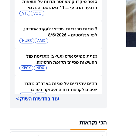
סופר מיקרו קומפיוטר תדווח על תוצאות
הרבעון הרביעי ב-11 באוגוסט. הנה מי
מחזיק במניית SMCI
VOO
VTI
3 מניות טרנדיות שכדאי לעקוב אחריהן,
לפי אנליסטים – 8/6/2026
HUBS
AMD
מניית ספייס אקס (SPCX) מתריסה מול
החששות מסיום תקופת החסימה,
ומטפסת לאחר שחרור 911 מיליון מניות
NDX
SPCX
חוזים עתידיים על מניות בארה"ב נותרו
יציבים לקראת דוח התעסוקה המרכזי
QQQ
DIA
עוד בחדשות השוק >
3 תעודות הסל הטובות ביותר להשקעה,
לפי אנליסט ה-AI – 8/6/2026
הכי נקראות
VYM
JNJ