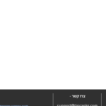
צרו קשר -
support@tipranks.com
תנאי שימוש
•
מדיניות