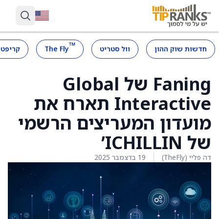
™
חדשות שוק ההון
וול סטריט
The Fly
קריפטו
Faning של Global
Interactive תארח את
מועדון המעריצים הרשמי
של ICHILLIN’
דה פליי (TheFly)
19 בדצמבר 2025