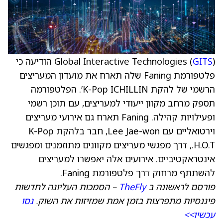
GITS
Global Interactive Technologies (
) הודיעה כי
פלטפורמת Faning שלה תארח את מועדון המעריצים
הרשמי של להקת K-Pop ICHILLIN’. הפלטפורמה
תספק מרחב מקוון ייעודי למעריצים, עם תוכן רשמי
ופעילויות קהילה. Faning תארח גם אירועי מעריצים
וירטואליים עם Lee Jae-won, חבר בלהקת K-Pop
H.O.T., דרך מפגשי מעריצים מקוונים מתוזמנים ומפגשים
אינטראקטיביים. אירועים אלה יאפשרו למעריצים
להשתתף מרחוק דרך פלטפורמת Faning.
פורסם לראשונה ב
TheFly
– הסמכות העליונה לחדשות
פיננסיות מתפרצות בזמן אמת שמזיזות את השוק.
נסו
עכשיו>>