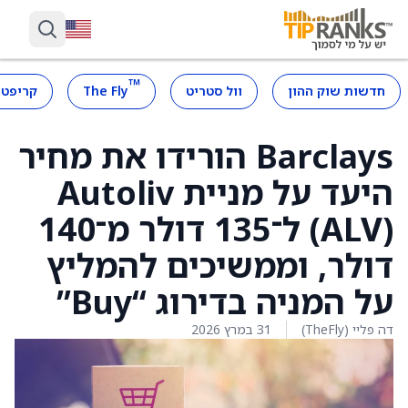
™
חדשות שוק ההון
וול סטריט
The Fly
קריפטו
Barclays הורידו את מחיר
היעד על מניית Autoliv
(ALV) ל־135 דולר מ־140
דולר, וממשיכים להמליץ
על המניה בדירוג “Buy”
דה פליי (TheFly)
31 במרץ 2026