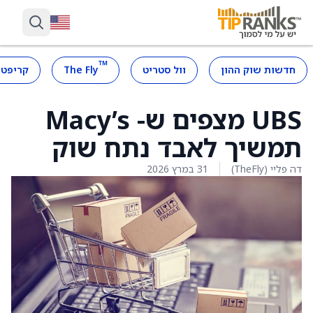
™
חדשות שוק ההון
וול סטריט
The Fly
קריפטו
UBS מצפים ש- Macy’s
תמשיך לאבד נתח שוק
דה פליי (TheFly)
31 במרץ 2026