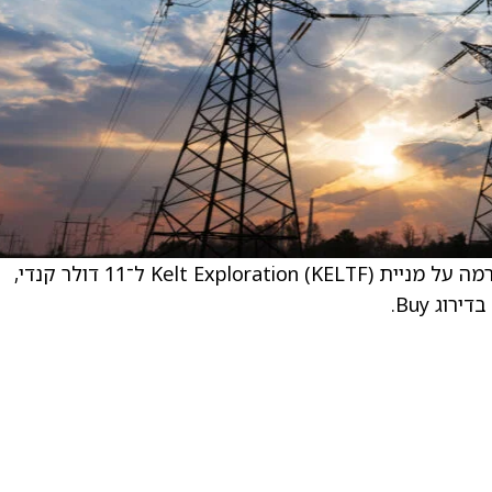
Raymond James העלו את מחיר היעד של הפירמה על מניית Kelt Exploration (KELTF) ל־11 דולר קנדי,