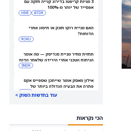
3 מניות קריפטו בדירוג קנייה חזקה עם
אפסייד של יותר מ-100%
HIVE
BTDR
האם מניית רוקו תזנק או תיסוג אחרי
הדוחות?
ROKU
תחזית מחיר מניית סנדיסק — מה אומר
הניתוח הטכני אחרי הירידה שלאחר הדוח
SNDK
אילון מאסק אומר שייתכן שספייס אקס
פתרה את הבעיה הגדולה ביותר של
SPCX
Starship
עוד בחדשות השוק >
Rocket Lab Usa תדווח על תוצאות
הרבעון השני ב-10 באוגוסט — הנה מי
הכי נקראות
מחזיק במניית החלל הזו
RKLB