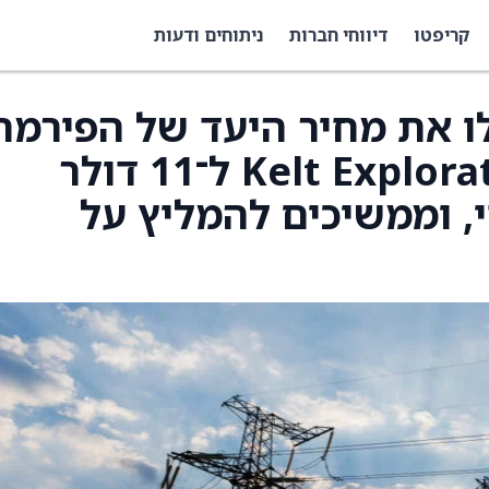
קריפטו
דיווחי חברות
ניתוחים ודעות
Raymond העלו את מחיר היעד של הפירמה
על מניית Kelt Exploration (KELTF) ל־11 דולר
דולר קנדי, וממשיכים להמליץ על