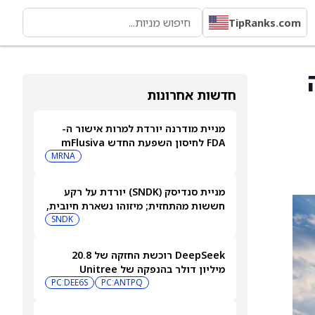
TipRanks.com
חדשות אחרונות
מניית מודרנה יורדת למרות אישור ה-
FDA לחיסון השפעת החדש mFlusiva
MRNA
מניית סנדיסק (SNDK) יורדת על רקע
חששות מהתחזית; מיזוהו נשארת חיובית,
אך מורידה את מחיר היעד
SNDK
DeepSeek רוכשת החזקה של 20.8
מיליון דולר בהנפקה של Unitree
PC:ANTPQ
PC:DEE6S
וחותמת על שותפות AI בתחום הרובוטים
ההומנואידיים