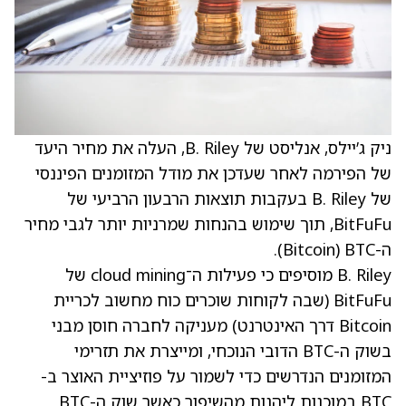
ניק ג’יילס, אנליסט של B. Riley, העלה את מחיר היעד
של הפירמה לאחר שעדכן את מודל המזומנים הפיננסי
של B. Riley בעקבות תוצאות הרבעון הרביעי של
BitFuFu, תוך שימוש בהנחות שמרניות יותר לגבי מחיר
ה-BTC ‏(Bitcoin).
B. Riley מוסיפים כי פעילות ה־cloud mining של
BitFuFu (שבה לקוחות שוכרים כוח מחשוב לכריית
Bitcoin דרך האינטרנט) מעניקה לחברה חוסן מבני
בשוק ה-BTC הדובי הנוכחי, ומייצרת את תזרימי
המזומנים הנדרשים כדי לשמור על פוזיציית האוצר ב-
BTC במוכנות ליהנות מהשיפור כאשר שוק ה-BTC