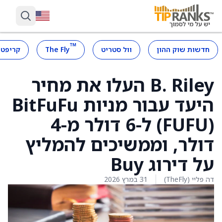
™
חדשות שוק ההון
וול סטריט
The Fly
קריפטו
B. Riley העלו את מחיר
היעד עבור מניות BitFuFu
‏(FUFU) ל-6 דולר מ-4
דולר, וממשיכים להמליץ
על דירוג Buy
דה פליי (TheFly)
31 במרץ 2026