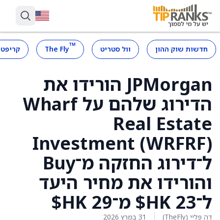
™
חדשות שוק ההון
וול סטריט
The Fly
קריפטו
JPMorgan הורידו את
הדירוג שלהם על Wharf
Real Estate
Investment (WRFRF)
ל־דירוג החזקה מ־Buy
והורידו את מחיר היעד
ל־23 HK$ מ־29 HK$
דה פליי (TheFly)
31 במרץ 2026