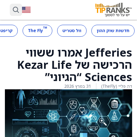
™
חדשות שוק ההון
וול סטריט
The Fly
קריפטו
Jefferies אמרו ששווי
הרכישה של Kezar Life
Sciences “הגיוני”
דה פליי (TheFly)
31 במרץ 2026