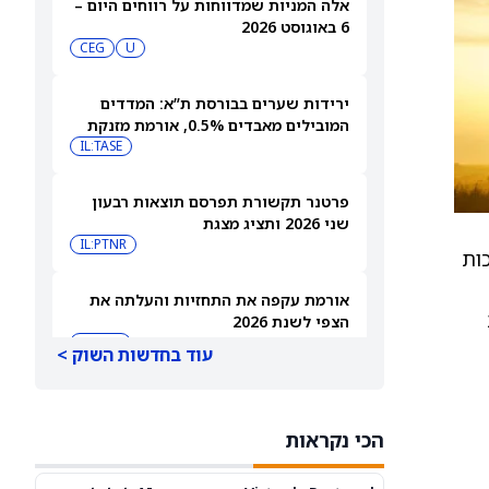
אלה המניות שמדווחות על רווחים היום –
6 באוגוסט 2026
CEG
U
ירידות שערים בבורסת ת”א: המדדים
המובילים מאבדים 0.5%, אורמת מזנקת
7% אחרי הדוחות
IL:TASE
פרטנר תקשורת תפרסם תוצאות רבעון
שני 2026 ותציג מצגת
IL:PTNR
וויאטנם, ותומכות
אורמת עקפה את התחזיות והעלתה את
הצפי לשנת 2026
IL:ORA
עוד בחדשות השוק >
טאואר נפלה 11.8% במסחר בארה”ב
אמש, האנליסטים רואים אפסייד של עד
הכי נקראות
IL:TSEM
TSEM
63%