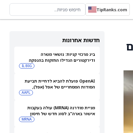
TipRanks.com
חדשות אחרונות
יכים
ביג מרכזי קניות: נושאי משרה
ודירקטורים הגדילו החזקות בהנפקה
פרטית
IL:BIG
OpenAI פועלת להביא לדחיית תביעת
הסודות המסחריים של אפל (אפל),
שאותה כינתה "רשלנית, אגרסיבית
AAPL
ואישית באופן מוזר"
מניית מודרנה (MRNA) עולה בעקבות
אישור בארה"ב לסוג חדש של חיסון
לשפעת — למה זה חשוב
MRNA