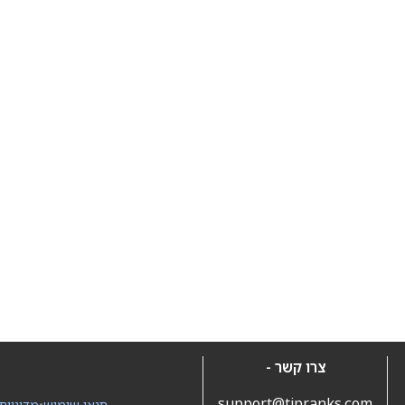
צרו קשר -
support@tipranks.com
תנאי שימוש
•
מדיניות