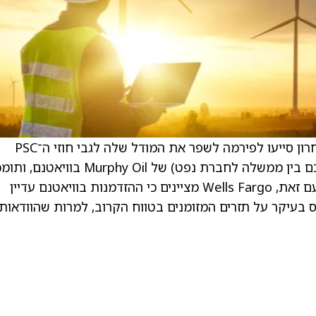
. . ב־Wells Fargo מציינים כי תובנות מוובינר אחרון סייעו לפירמה לשפר את המודל שלה לגבי חוזי ה־PSC
(production sharing contracts – סוג של הסכם בין ממשלה לחברת נפט) של Murphy Oil ב
בערך ארוך הטווח של הפרויקטים הימיים שלה. עם זאת, Wells Fargo מציינים כי ההזדמנות בוויאטנם עדיין
תמחור Murphy Oil עדיין מבוסס בעיקר על תזרים המזומנים בטווח הקרוב, למרות שהוודאות