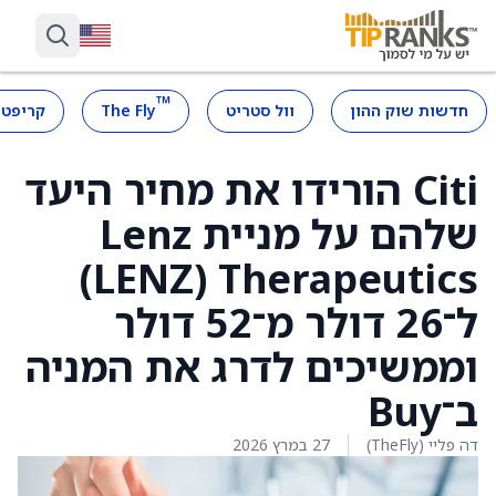
™
חדשות שוק ההון
וול סטריט
The Fly
קריפטו
Citi הורידו את מחיר היעד
שלהם על מניית Lenz
Therapeutics ‏(LENZ)
ל־26 דולר מ־52 דולר
וממשיכים לדרג את המניה
ב־Buy
דה פליי (TheFly)
27 במרץ 2026