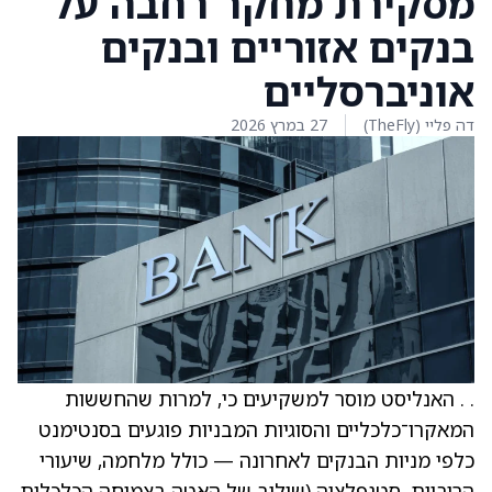
מסקירת מחקר רחבה על
בנקים אזוריים ובנקים
אוניברסליים
דה פליי (TheFly)
27 במרץ 2026
. . האנליסט מוסר למשקיעים כי, למרות שהחששות
המאקרו־כלכליים והסוגיות המבניות פוגעים בסנטימנט
כלפי מניות הבנקים לאחרונה — כולל מלחמה, שיעורי
הריביות, סטגפלציה (שילוב של האטה בצמיחה הכלכלית