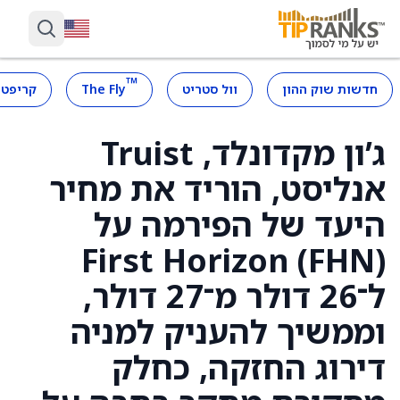
™
חדשות שוק ההון
וול סטריט
The Fly
קריפטו
ג’ון מקדונלד, Truist
אנליסט, הוריד את מחיר
היעד של הפירמה על
First Horizon (FHN)
ל־26 דולר מ־27 דולר,
וממשיך להעניק למניה
דירוג החזקה, כחלק