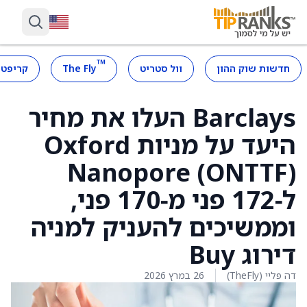
™
חדשות שוק ההון
וול סטריט
The Fly
קריפטו
Barclays העלו את מחיר
היעד על מניות Oxford
Nanopore (ONTTF)
ל‑172 פני מ‑170 פני,
וממשיכים להעניק למניה
דירוג Buy
דה פליי (TheFly)
26 במרץ 2026