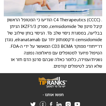
. C4 Therapeutics (CCCC) הודיעו כי המטופל הראשון
קיבל מינון של cemsidomide, מפרק IKZF1/3 הניתן
בבליעה, במסגרת ניסוי שלב 1b. הניסוי בוחן שילוב של
cemsidomide ודקסמתזון יחד עם elranatamab, נוגדן
דו־ייחודי ממוקד BCMA‏ CD3 המאושר על ידי ה‑FDA.
הטיפול מיועד למטופלים עם מיאלומה נפוצה
נשנית/עמידה, כלומר כאלה שבהם סרטן הדם חזר או
שלא הגיב לטיפולים קודמים.
חפשו אותנו -