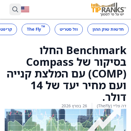
™
חדשות שוק ההון
וול סטריט
The Fly
קריפטו
Benchmark החלו
בסיקור של Compass
‏(COMP) עם המלצת קנייה
ועם מחיר יעד של 14
דולר.
דה פליי (TheFly)
26 במרץ 2026