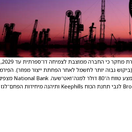
. אנליסט National Bank, פטריק קני, ציין בסקירת מחקר כי החברה ממוצבת לצמיחה דו־ספרתית עד 2029,
קוש גבוה יותר לחשמל לאחר הפחתת ייצור מפוזר). הפירמ
רואים את מחירי החשמל מתאוששים לפחות לאמצע טווח ה־80 דולר למגה־ואט־שעה. nal Bank
ש־TransAlta תגיע להסכמים עם CPP ו־Brookfield לגבי תחנת הכוח Keephills ותיהנה מיחידות הפחם־לגז