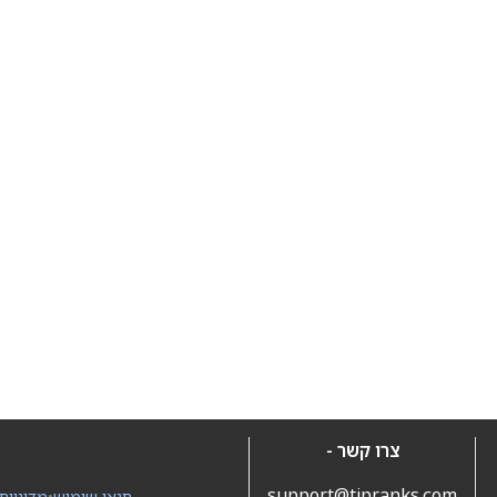
צרו קשר -
support@tipranks.com
תנאי שימוש
•
מדיניות