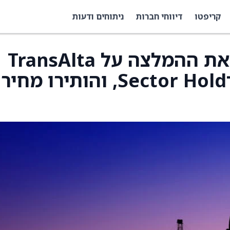
קריפטו
דיווחי חברות
ניתוחים ודעות
National Bank העלו את ההמלצה על TransAlta
(TAC) מ־Buy ל־Buy מ־Sector Hold, והותירו מחיר