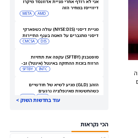
אני לא רודף אחרי מניית אדוונסד מיקרו
דיווייסז במחיר הזה
META
AMD
מניית דיסני (NYSE:DIS) עולה כשפארקי
דיסני מתגברים על האטה בענף התיירות
CMCSA
DIS
סופטבנק (SFTBY) עקפה את תחזיות
הרווח בזכות ההחזקה באינטל (אינטל) וב-
SFTBY
INTC
ByteDance
ה
Natio מצפים
הזהב (GLD) מגיע לשיא של חודשיים
כשהחששות מאינפלציה נרגעים
GOLD
GLD
עוד בחדשות השוק >
בעל עניין בנטפליקס מתכנן מכירת מניות
בזמן שמניית נטפליקס יורדת
הכי נקראות
NFLX