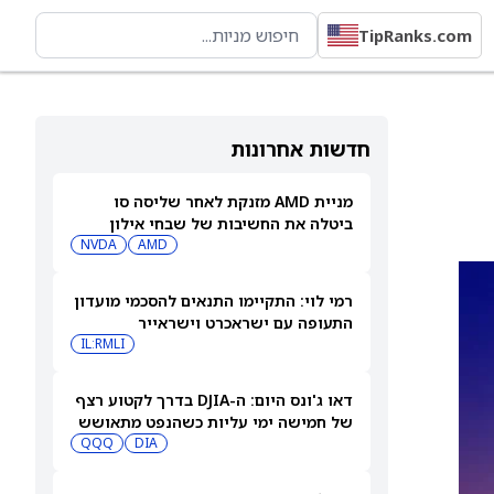
TipRanks.com
חדשות אחרונות
מניית AMD מזנקת לאחר שליסה סו
ביטלה את החשיבות של שבחי אילון
מאסק לאנבידיה
AMD
NVDA
רמי לוי: התקיימו התנאים להסכמי מועדון
התעופה עם ישראכרט וישראייר
IL:RMLI
דאו ג'ונס היום: ה-DJIA בדרך לקטוע רצף
של חמישה ימי עליות כשהנפט מתאושש
QQQ
DIA