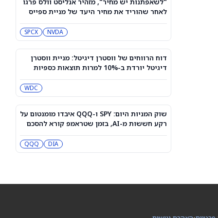
"לשאפתנות יש מחיר", מזהיר אנליסט וולס פרגו
דוח של Cloudflare צפוי להתפרסם היום
לאחר שהוריד את מחיר היעד של מניית ספייס
– האופציות מצביעות על תנודה גדולה
אקס (SPCX)
בעקבות הדוח
NET
SPCX
NVDA
מניית הום דיפו (NYSE:HD) נחלשת
כשהיא מתמודדת עם איום תחרותי חדש
דוח הרווחים של ווסטרן דיגיטל: מניית ווסטרן
COST
HD
דיגיטל יורדת ב-10% למרות תוצאות כספיות
חזקות
WDC
מניית אלבמרלי (ALB) מזנקת לאחר
שהרווח עלה ב-3,300% מדהימים
ALB
C
שוק המניות היום: SPY ו-QQQ איבדו מומנטום על
רקע חששות מ-AI, בזמן שטראמפ קורא להסכם
על הורמוז
האם מניית ריגטי קומפיוטינג (RGTI)
תעלה או תרד אחרי הדוחות?
DIA
QQQ
RGTI
3 המניות הפעילות ביותר בדירוג 'קנייה
חזקה' עם עליות שמובילות את השוק —
6 באוגוסט 2026
LLY
BKNG
 פרטיות
•
הצהרת נגישות