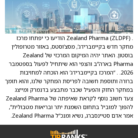
. Zealand Pharma (ZLDPF) הודיעו כי יפתחו מרכז
מחקר חדש בקיימברידג’, מסצ’וסטס, באזור מטרופולין
בוסטון. האתר יהיה המיקום המרכזי של Zealand
Pharma בארה”ב והצפי הוא שיתחיל לפעול בספטמבר
2026. . “המרכז בקיימברידג’ הוא הוכחה למחויבות
ברורה ותוספת חשובה לפריסת המחקר שלנו, והוא תומך
במחקר החזק והפעיל שכבר מתבצע בדנמרק ומייצג
צעד חשוב נוסף לקראת שאיפתה של Zealand Pharma
להפוך למוביל בתחום השמנת יתר ובריאות מטבולית”,
אמר אדם סטיינסברג, נשיא ומנכ”ל Zealand Pharma.