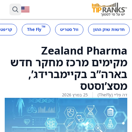
™
חדשות שוק ההון
וול סטריט
The Fly
קריפטו
Zealand Pharma
מקימים מרכז מחקר חדש
בארה”ב בקיימברידג’,
מסצ’וסטס
דה פליי (TheFly)
25 במרץ 2026