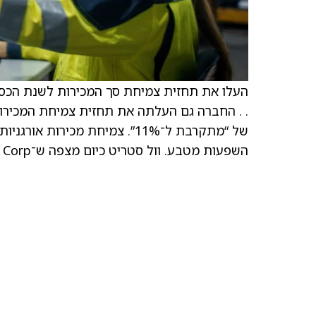
של “מתקרבת ל־11%”. צמיחת מכ
השפעות מטבע. וול סטריט כיום מצפה ש־AAR Corp. תייצר הכנסות של 3.21 מיליארד דולר בשנת הכספים 2026.