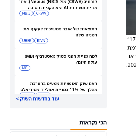
קורוויב (CRWV) מול Nebius (NBIS): איזו
מניית תשתיות AI היא הקנייה הטובה
CRWV
יותר לקראת דוחות הרבעון השני?
NBIS
התוצאות של אובר ממשיכות לעקוף את
המניה שלה
העלו את תחזית צמיחת סך המכירות לשנת הכספים 2026 ל־19%, לעומת תחזית קודמת של “מתקרבת ל־17%”.
UBER
RIVN
ומת תחזית קודמת
 או
למה מניית הפני סטוק מאסטרביף (MB)
עולה היום?
MB
האם שוק האופציות ממעיט בהערכת
מהלך של 11% במניית אפלייד מטיריאלס
(AMAT) אחרי הדוח?
AMAT
AMZN
עוד בחדשות השוק >
מייקל ברי פתח מחדש פוזיציית שורט על
אורקל (ORCL). הנה הסיבה שוול סטריט
הכי נקראות
עדיין רואה אפסייד של 80%
NBIS
ORCL