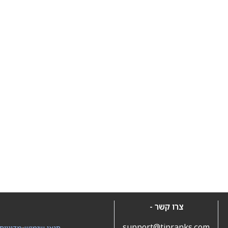
צרו קשר -
support@tipranks.com
תנאי שימוש
•
מדיניות