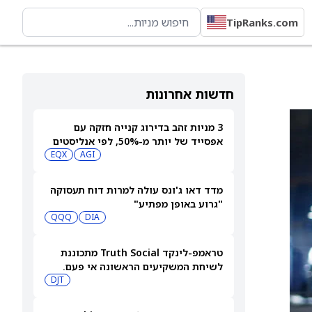
TipRanks.com
חדשות אחרונות
3 מניות זהב בדירוג קנייה חזקה עם
אפסייד של יותר מ-50%, לפי אנליסטים
EQX
AGI
מדד דאו ג'ונס עולה למרות דוח תעסוקה
"גרוע באופן מפתיע"
QQQ
DIA
טראמפ-לינקד Truth Social מתכוננת
לשיחת המשקיעים הראשונה אי פעם.
האם פיצ'רים חדשים יכולים להביא
DJT
רווחים אמיתיים?