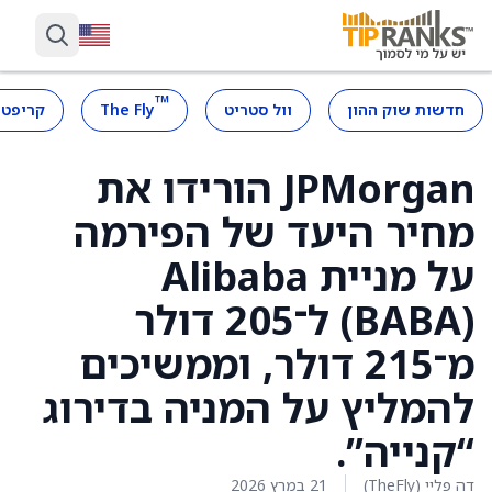
™
חדשות שוק ההון
וול סטריט
The Fly
קריפטו
JPMorgan הורידו את
מחיר היעד של הפירמה
על מניית Alibaba
(BABA) ל־205 דולר
מ־215 דולר, וממשיכים
להמליץ על המניה בדירוג
“קנייה”.
דה פליי (TheFly)
21 במרץ 2026