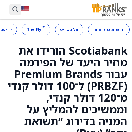
™
חדשות שוק ההון
וול סטריט
The Fly
קריפטו
Scotiabank הורידו את
מחיר היעד של הפירמה
עבור Premium Brands
(PRBZF) ל־100 דולר קנדי
מ־120 דולר קנדי,
וממשיכים להמליץ על
המניה בדירוג “תשואת