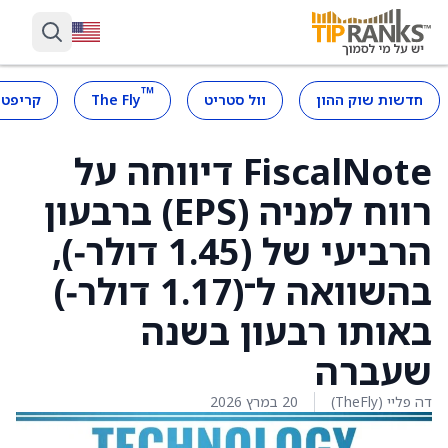
™
חדשות שוק ההון
וול סטריט
The Fly
קריפטו
FiscalNote דיווחה על
רווח למניה (EPS) ברבעון
הרביעי של (1.45 דולר‑),
בהשוואה ל־(1.17 דולר‑)
באותו רבעון בשנה
שעברה
דה פליי (TheFly)
20 במרץ 2026