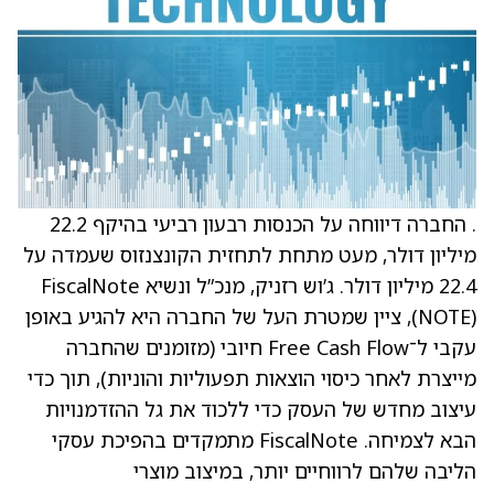
. החברה דיווחה על הכנסות רבעון רביעי בהיקף 22.2
מיליון דולר, מעט מתחת לתחזית הקונצנזוס שעמדה על
22.4 מיליון דולר. ג’וש רזניק, מנכ”ל ונשיא FiscalNote
(NOTE), ציין שמטרת העל של החברה היא להגיע באופן
עקבי ל־Free Cash Flow חיובי (מזומנים שהחברה
מייצרת לאחר כיסוי הוצאות תפעוליות והוניות), תוך כדי
עיצוב מחדש של העסק כדי ללכוד את גל ההזדמנויות
הבא לצמיחה. FiscalNote מתמקדים בהפיכת עסקי
הליבה שלהם לרווחיים יותר, במיצוב מוצרי