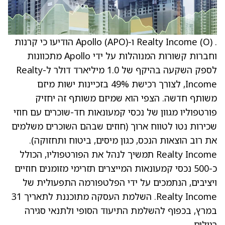
. Realty Income (O) ו-Apollo (APO) הודיעו כי קרנות
וחברות קשורות המנוהלות על ידי Apollo מתכוונות
לספק השקעה בהיקף של 1.0 מיליארד דולר ל-Realty
Income, לצורך רכישת 49% בזכיינות ישות מיזם
משותף חדשה. הצפי הוא שמיזם משותף זה יחזיק
פורטפוליו מגוון של נכסי קמעונאות חד-שוכרים עם חוזי
שכירות נטו לטווח ארוך (חוזים שבהם השוכרים משלמים
את רוב הוצאות הנכס, כגון מיסים, ביטוח ותחזוקה).
Realty Income תמשיך לנהל את הפורטפוליו, הכולל
כ-500 נכסי קמעונאות המייצרים תזרימי מזומנים חוזיים
ויציבים, הנתמכים על ידי הפלטפורמה התפעולית של
Realty Income. השלמת העסקה מתוכננת לתאריך 31
במרץ, בכפוף להשלמת התיעוד הסופי ולתנאי סגירה
רגילים.