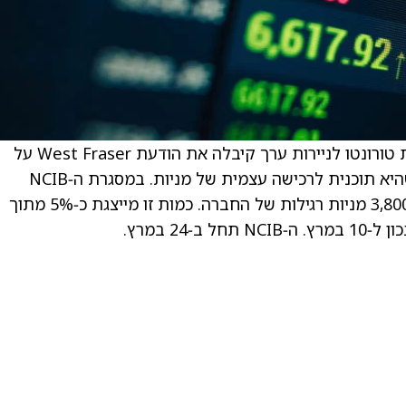
. West Fraser Timber (WFG) הודיעו כי בורסת טורונטו לניירות ערך קיבלה את הודעת West Fraser על
חידוש ה‑normal course issuer bid (NCIB), שהיא תוכנית לרכישה עצמית של מניות. במסגרת ה‑NCIB
המחודשת, West Fraser יורשו לרכוש עד 3,800,917 מניות רגילות של החברה. כמות זו מייצגת כ‑5% מתוך