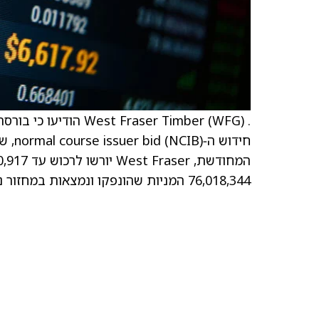
76,018,344 המניות שהונפקו ונמצאות במחזור נכון ל‑10 במרץ. ה‑NCIB תחל ב‑24 במרץ.