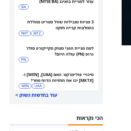
עוזר למניית בואינג (NYSE:BA)
BA
3 מניות מובילות שוול סטריט מהללת
כהמלצות קנייה חזקה
NVT
MTZ
למה מניית הפני סטוק סקייקורפ סולר
גרופ (PN) עולה היום?
PN
סיכויי פולימרקט: האם [UAA], ‏[WEN] ו-
[MKTX] יכו את תחזיות הדוח מחר?
WEN
UAA
עוד בחדשות השוק >
מניית מיקרוסופט (מיקרוסופט) עולה בזמן
שמיקרוסופט מתמודדת עם OpenClaw
MSFT
הכי נקראות
מניית טייק טו אינטראקטיב (TTWO) ירדה