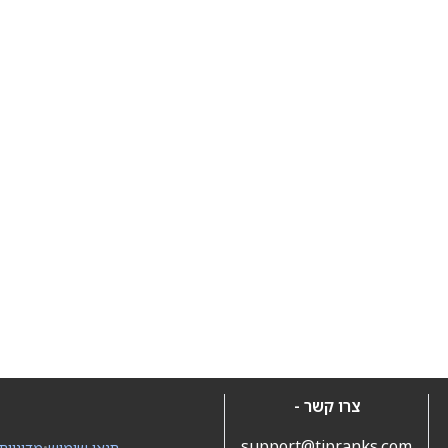
צרו קשר -
support@tipranks.com
תנאי שימוש
•
מדיניות