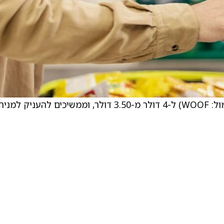
UBS העלו את מחיר היעד על מניית Petco (סימול: WOOF) ל-4 דולר מ-3.50 דולר, וממשיכים להעניק למני