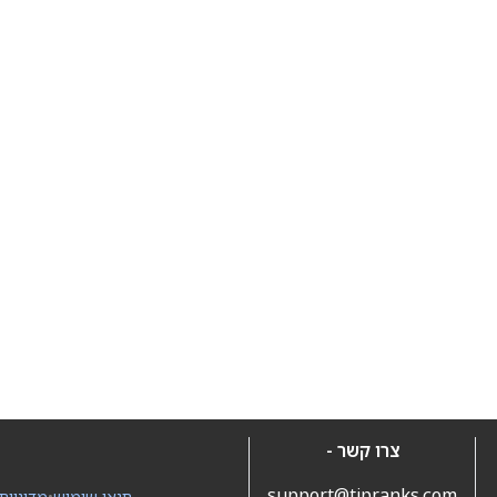
צרו קשר -
support@tipranks.com
תנאי שימוש
•
מדיניות