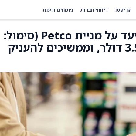
קריפטו
דיווחי חברות
ניתוחים ודעות
UBS העלו את מחיר היעד על מניית Petco (סימול:
WOOF) ל-4 דולר מ-3.50 דולר, וממשיכים להעניק