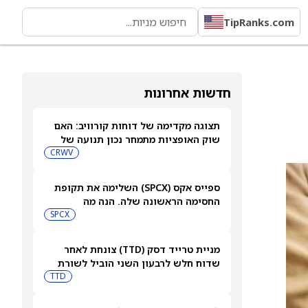
TipRanks.com
חדשות אחרונות
תצוגה מקדימה של דוחות קורוויב: האם
שוק האופציות מתמחר נכון תנועה של
15.5% אחרי הדוחות?
CRWV
ספייס אקס (SPCX) השלימה את תקופת
החסימה הראשונה שלה. הנה מה
שמשקיעים צריכים לעקוב אחריו כעת
SPCX
מניית טרייד דסק (TTD) צונחת לאחר
שדוח חלש לרבעון השני הוביל לשורת
הורדות דירוג
TTD