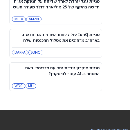
מניית גוגל יורדת לאחר שדיווח על הנפקת אג"ח
מייקל ברי מהמר נגד אורקל ו-Nebius.
חדשה בהיקף של 25 מיליארד דולר מעורר חשש
הנה למה הוא שלילי
מגל הלוואות
NBIS
MU
META
AMZN
מניית סוויטגרין (SG) צונחת כשמשקיעים
נוטשים את הירוקים שלהם בעקבות
מניית IonQ עולה לאחר שחוזי הגנה חדשים
התפרצות מחלת מזון
SG
בארה"ב מרחיבים את מסלול ההכנסות שלה
DARPA
IONQ
נעילה ירוקה בת”א: טאואר זינקה 9%,
מניות הבנקים טיפסו
IL:TASE
מניית מיקרון יורדת יחד עם סנדיסק. האם
המסחר ב-AI עובר לביטקוין?
תנודתיות באופציות ותנועות הרווחים
המשתמעות היום, 07 באוגוסט 2026
MU
WDC
CGC
UA
Rocket Lab Usa עומדת לפרסם את
דוחות הרבעון השני. סוחרי האופציות
נערכים לתנועה של 15% במניית RKLB
RKLB
 פרטיות
•
הצהרת נגישות