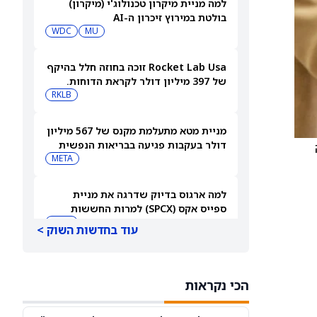
למה מניית מיקרון טכנולוג'י (מיקרון)
בולטת במירוץ זיכרון ה-AI
WDC
MU
Rocket Lab Usa זוכה בחוזה חלל בהיקף
של 397 מיליון דולר לקראת הדוחות.
האם מכירות גדולות יספיקו כדי להגיע
RKLB
לרווחיות?
מניית מטא מתעלמת מקנס של 567 מיליון
דולר בעקבות פגיעה בבריאות הנפשית
ה
של בני נוער
META
למה ארגוס בדיוק שדרגה את מניית
ספייס אקס (SPCX) למרות החששות
מהוצאות על AI
SPCX
עוד בחדשות השוק >
ברנסטין אומרת לקנות את מניית קוסטקו
(COST) כשהקמעונאית מתכננת 300
הכי נקראות
מחסנים חדשים
COST