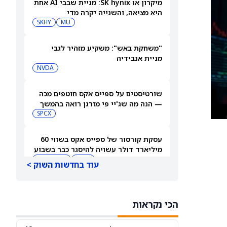
מיקרון או SK hynix: מניית שבבי AI אחת
היא מציאה, והשנייה יקרה מדי
SKHY
MU
"משחקת באש": משקיע מזהיר לגבי
מניית אנבידיה
NVDA
שורטיסטים על ספייס אקס חוטפים מכה
— הנה מה שג'יי פי מורגן רואה בהמשך
SPCX
עסקת קורסור של ספייס אקס בשווי 60
מיליארד דולר עשויה להיסגר כבר בשבוע
הבא… אבל המותג Cursor עלול להיעלם
SPCX
PC:CURSO
עוד בחדשות השוק >
מניית מעקב? ג'פריס גרופ שוקלת את
הספקולציות על מיזוג בין SpaceX
הכי נקראות
לטסלה
JEF
SPCX