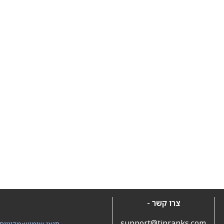
צרו קשר -
support@tipranks.com
תנאי שימוש
•
מדיניות