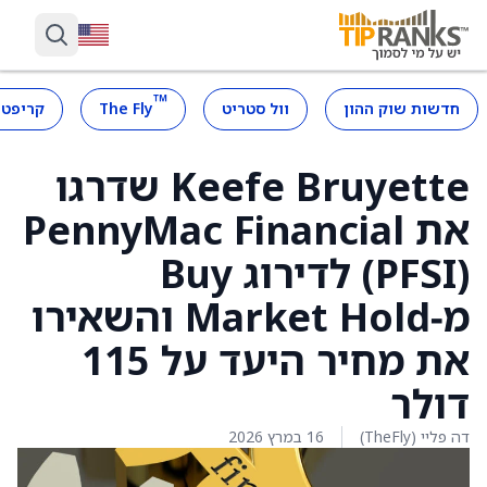
™
חדשות שוק ההון
וול סטריט
The Fly
קריפטו
Keefe Bruyette שדרגו
את PennyMac Financial
‏(PFSI) לדירוג Buy
מ‑Market Hold והשאירו
את מחיר היעד על 115
דולר
דה פליי (TheFly)
16 במרץ 2026