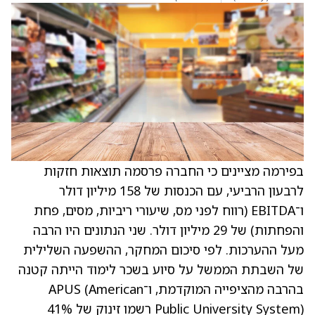
בפירמה מציינים כי החברה פרסמה תוצאות חזקות
לרבעון הרביעי, עם הכנסות של 158 מיליון דולר
ו־EBITDA (רווח לפני מס, שיעורי ריביות, מסים, פחת
והפחתות) של 29 מיליון דולר. שני הנתונים היו הרבה
מעל ההערכות. לפי סיכום המחקר, ההשפעה השלילית
של השבתת הממשל על סיוע בשכר לימוד הייתה קטנה
בהרבה מהציפייה המוקדמת, ו־APUS (American
Public University System) רשמו זינוק של 41%