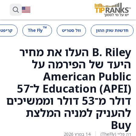
™
חדשות שוק ההון
וול סטריט
The Fly
קריפטו
B. Riley העלו את מחיר
היעד של הפירמה על
American Public
Education (APEI) ל־57
דולר מ־53 דולר וממשיכים
להעניק למניה המלצת
Buy
דה פליי (TheFly)
14 במרץ 2026