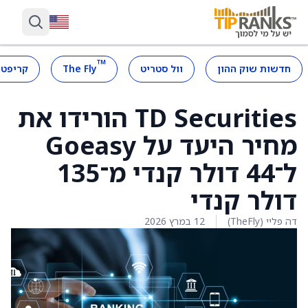
™
חדשות שוק ההון
וול סטריט
The Fly
קריפטו
TD Securities הורידו את
מחיר היעד על Goeasy
ל־44 דולר קנדי מ־135
דולר קנדי
דה פליי (TheFly)
12 במרץ 2026