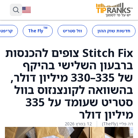
™
חדשות שוק ההון
וול סטריט
The Fly
קריפטו
Stitch Fix צופים להכנסות
ברבעון השלישי בהיקף
של 335–330 מיליון דולר,
בהשוואה לקונצנזוס בוול
סטריט שעומד על 335
מיליון דולר
דה פליי (TheFly)
12 במרץ 2026