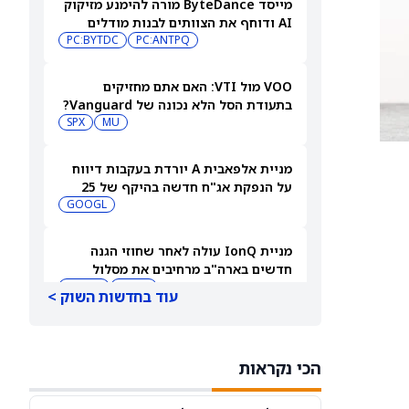
מייסד ByteDance מורה להימנע מזיקוק
AI ודוחף את הצוותים לבנות מודלים
מקוריים
PC:ANTPQ
PC:BYTDC
VOO מול VTI: האם אתם מחזיקים
בתעודת הסל הלא נכונה של Vanguard?
SPX
MU
מניית אלפאבית A יורדת בעקבות דיווח
על הנפקת אג"ח חדשה בהיקף של 25
מיליארד דולר שמעוררת חשש מגל
GOOGL
גיוסים
מניית IonQ עולה לאחר שחוזי הגנה
חדשים בארה"ב מרחיבים את מסלול
ההכנסות שלה
IONQ
DARPA
עוד בחדשות השוק >
מניית Oklo עולה לאחר שכור הניסוי
בטקסס הגיע לקריטיות לפני הדוח ב-7
הכי נקראות
באוגוסט
OKLO