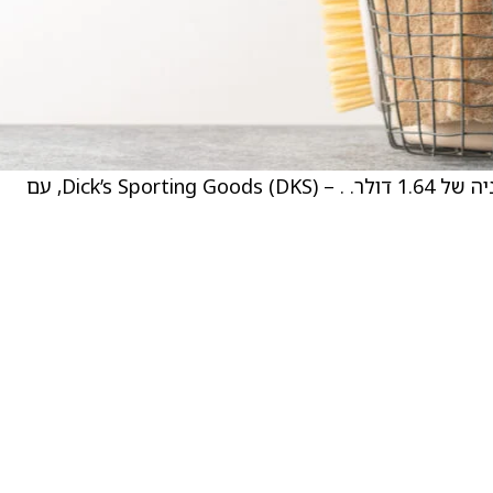
. – Dollar General (DG), עם קונצנזוס רווח למניה של 1.64 דולר. . – Dick’s Sporting Goods (DKS), עם