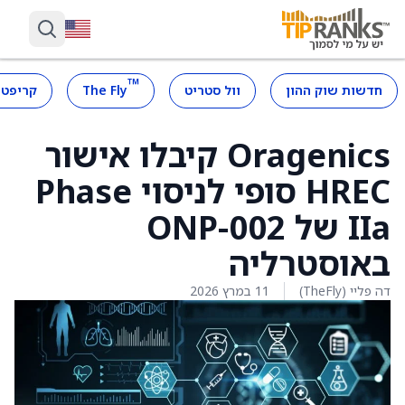
™
חדשות שוק ההון
וול סטריט
The Fly
קריפטו
Oragenics קיבלו אישור
HREC סופי לניסוי Phase
IIa של ONP-002
באוסטרליה
דה פליי (TheFly)
11 במרץ 2026