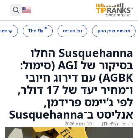
™
חדשות שוק ההון
וול סטריט
The Fly
קריפטו
Susquehanna החלו
בסיקור של AGI (סימול:
AGBK) עם דירוג חיובי
ו־מחיר יעד של 17 דולר,
לפי ג’יימס פרידמן,
אנליסט ב־Susquehanna
דה פליי (TheFly)
10 במרץ 2026