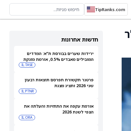
TipRanks.com
On ל-66 דולר
חדשות אחרונות
ירידות שערים בבורסת ת”א: המדדים
המובילים מאבדים 0.5%, אורמת מזנקת
7% אחרי הדוחות
IL:TASE
פרטנר תקשורת תפרסם תוצאות רבעון
שני 2026 ותציג מצגת
IL:PTNR
אורמת עקפה את התחזיות והעלתה את
הצפי לשנת 2026
IL:ORA