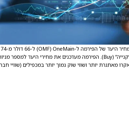
. . מיהיר בהאטיה, אנליסט של BofA, הוריד את מחיר היעד של הפירמה ל-OneMain ‏(OMF) ל-66 דולר מ-74
דולר וממשיך להמליץ על מניית החברה בדירוג “קנייה” (Buy). הפירמה מעדכנים את מחירי היעד למספר מני
ו מאתגרת יותר ושווי שוק נמוך יותר במכפילים (שוויי חבר