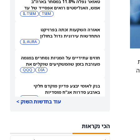
טאואר נפלה 11.8% במסחר בארה”ב
אמש, האנליסטים רואים אפסייד של עד
IL:TSEM
TSEM
63%
אאורה השקעות זכתה בפרויקט
התחדשות עירונית גדול בחולון
IL:AURA
חוזים עתידיים על המניות נסחרים במגמה
ות
מעורבת בזמן שהמשקיעים שוקלים את
ה
DIA
שיא הסגירה של הדאו ואת השיחות בין
QQQ
ארה"ב לאיראן
בנק לאומי יבצע פדיון מוקדם חלקי
בארבע סדרות אג”ח מוסדיות
IL:LUMI
עוד בחדשות השוק >
מיקרוסופט או IBM: מורגן סטנלי בוחר
את מניית ההייפרסקיילר הטובה יותר
הכי נקראות
לקנייה עכשיו
IBM
MSFT