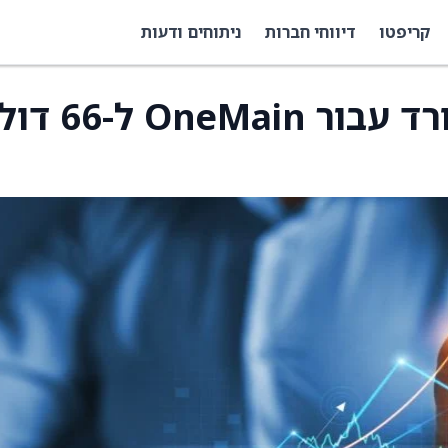
קריפטו
דיווחי חברות
ניתוחים ודעות
ה- BofA מחיר היעד הורד עבור eMain