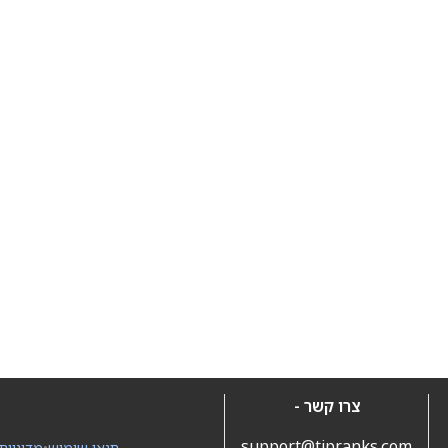
צרו קשר -
support@tipranks.com
תנאי שימוש
•
מדיניות