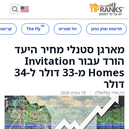
™
חדשות שוק ההון
וול סטריט
The Fly
קריפטו
מארגן סטנלי מחיר היעד
הורד עבור Invitation
Homes מ-33 דולר ל-34
דולר
דה פליי (TheFly)
10 במרץ 2026