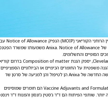
Anixa Biosciences (ANIX) ציינו כי משרד הקניין הרוחני הקוריאני (
פטנט חדש הקשור לטכנולוגיית חיסון הסרטן שד של Anixa. Notice of Allowance משמעותו שמשר
ים הסופיים והתשלומים.
הפטנט, שרשיון הבלעדיות עליו ניתן מ‑Cleveland Clinic, יספק הגנת omposition of matter
Composition of matte פירושו הגנה משפטית על החומרים הכימיים או הביולוגיים הספציפיים
הנמצאים בשימוש בחיסון. הפטנט מכסה את הגישה החדשה של Anixa הן לטיפול והן למניעה של סרטן שד
כותרת הפטנט היא “Vaccine Adjuvants and Formulations”. Vaccine adjuvants הם חומרים שמוסיפים
יותר. שותפי הפיתוח הם ד”ר ג’סטין ג’ונסון והמנוח ד”ר וינסנ