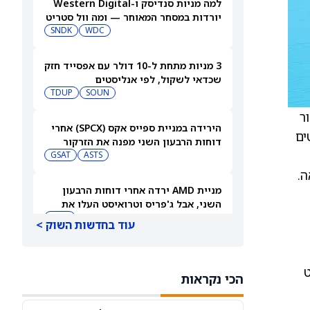
למה מניות סנדיסק ו-Western Digital
יורדות במסחר המאוחר — ומה וול סטריט
צופה בהמשך
WDC
SNDK
3 מניות מתחת ל-10 דולר עם אפסייד חזק
שכדאי לשקול, לפי אנליסטים
TDUP
SOUN
MOIP) הנפיק Notice of Allowance עבור
הירידה במניית ספייס אקס (SPCX) אחרי
ד הפטנטים
דוחות הרבעון השני מפנה את הזרקור
ASTS
לקרנות סל חלל עם חשיפה גבוהה
GSAT
C בדרום קוריאה.
מניית AMD ירדה אחרי דוחות הרבעון
השני, אבל ג'פריס וטרואיסט העלו את
מחירי היעד. הנה הסיבה
AMD
עוד בחדשות השוק >
אטסי מקצצת 12% מכוח האדם שלה, אבל
AI וקיצוץ עלויות אינם הסיבה
ט
הכי נקראות
AMZN
WMT