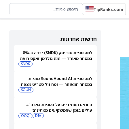
TipRanks.com
חדשות אחרונות
למה מניית סנדיסק (SNDK) ירדה ב-8%
במסחר מאוחר — ומה גולדמן זאקס רואה
בהמשך
SNDK
למה מניית SoundHound AI מזנקת
במסחר המאוחר — ומה וול סטריט מצפה
שיקרה בהמשך
SOUN
החוזים העתידיים על המניות בארה"ב
עולים בזמן שהמשקיעים ממתינים
לדוחות נוספים
DIA
QQQ