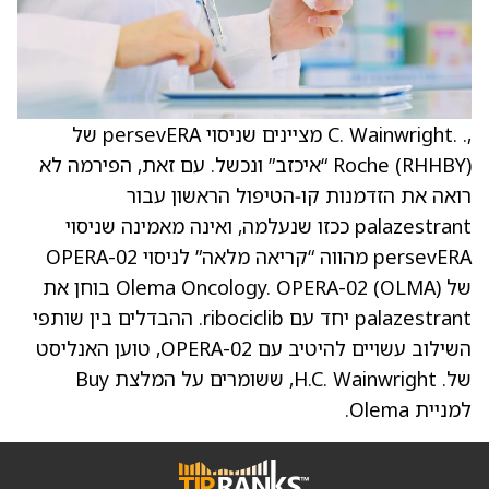
,. .C. Wainwright מציינים שניסוי persevERA של
(RHHBY) Roche “איכזב” ונכשל. עם זאת, הפירמה לא
רואה את הזדמנות קו‑הטיפול הראשון עבור
palazestrant ככזו שנעלמה, ואינה מאמינה שניסוי
persevERA מהווה “קריאה מלאה” לניסוי OPERA-02
של (OLMA) Olema Oncology. OPERA-02 בוחן את
palazestrant יחד עם ribociclib. ההבדלים בין שותפי
השילוב עשויים להיטיב עם OPERA-02, טוען האנליסט
של. H.C. Wainwright, ששומרים על המלצת Buy
למניית Olema.