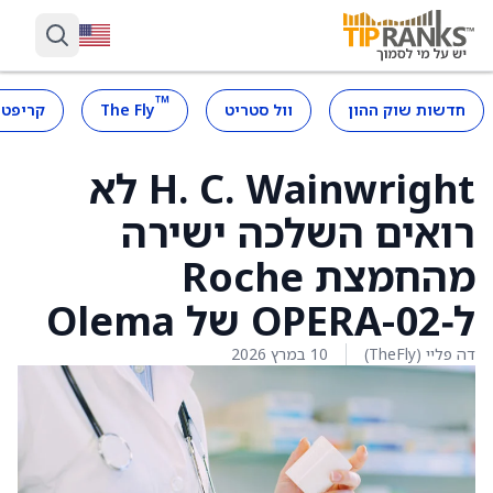
™
חדשות שוק ההון
וול סטריט
The Fly
קריפטו
H. C. Wainwright לא
רואים השלכה ישירה
מהחמצת Roche
ל‑OPERA-02 של Olema
דה פליי (TheFly)
10 במרץ 2026