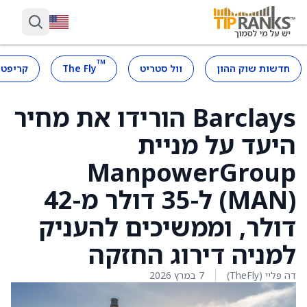
™
חדשות שוק ההון
וול סטריט
The Fly
קריפטו
Barclays הורידו את מחיר
היעד על מניית
ManpowerGroup
(MAN) ל-35 דולר מ-42
דולר, וממשיכים להעניק
למניה דירוג החזקה
דה פליי (TheFly)
7 במרץ 2026