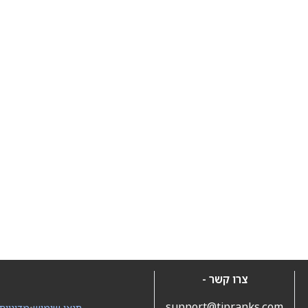
צרו קשר -
support@tipranks.com
תנאי שימוש
•
מדיניות