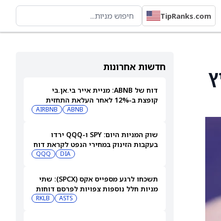
TipRanks.com
חדשות אחרונות
ליץ
דוח של ABNB: מניית אייר בי.אן.בי
קופצת ב-12% לאחר העלאת התחזית
AIRBNB
ABNB
שוק המניות היום: SPY ו-QQQ ירדו
בעקבות הזינוק במחירי הנפט לקראת דוח
התעסוקה המרכזי
DIA
QQQ
תשכחו לרגע מספייס אקס (SPCX): שתי
מניות חלל נוספות צפויות לפרסם דוחות
ב-10 באוגוסט
ASTS
RKLB