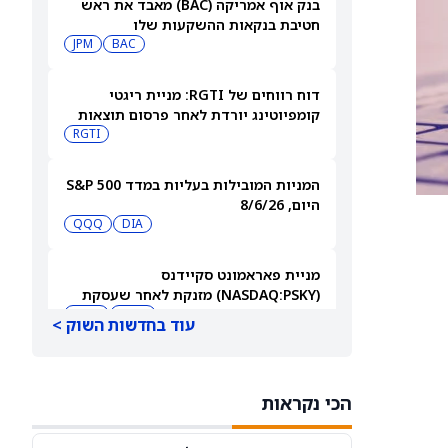
בנק אוף אמריקה (BAC) מאבד את ראש
חטיבת בנקאות ההשקעות שלו
JPM
BAC
דוח רווחים של RGTI: מניית ריגטי
קומפיוטינג יורדת לאחר פרסום תוצאות
הרבעון השני
RGTI
המניות המובילות בעליות במדד S&P 500
היום, 8/6/26
QQQ
DIA
מניית פאראמונט סקיידנס
(NASDAQ:PSKY) מזנקת לאחר שעסקת
המיזוג קיבלה אישור בבריטניה
WBD
PSKY
עוד בחדשות השוק >
משקיעים קמעונאיים מצמצמים חשיפה
למניית קורוויב (CRWV) לקראת דוחות
הכי נקראות
הרבעון השני
CRWV
IREN