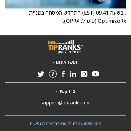
. בשעה 09:41 (EST) התחדש המסחר במניית
OptimizeRx (סימול: OPRX).
חפשו אותנו -
צרו קשר -
support@tipranks.com
תנאי שימוש
מדיניות פרטיות
הצהרת נגישות