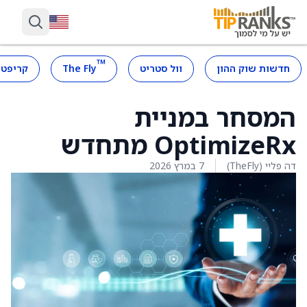
™
חדשות שוק ההון
וול סטריט
The Fly
קריפטו
המסחר במניית
OptimizeRx מתחדש
דה פליי (TheFly)
7 במרץ 2026