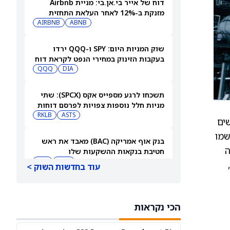
דוח של אייר בי.אן.בי: מניית Airbnb
מזנקת ב-12% לאחר העלאת התחזית
AIRBNB
ABNB
שוק המניות היום: SPY ו-QQQ ירדו
בעקבות הזינוק במחירי הנפט לקראת דוח
התעסוקה המרכזי
DIA
QQQ
תשכחו לרגע מספייס אקס (SPCX): שתי
מניות חלל נוספות צפויות לפרסם דוחות
ב-10 באוגוסט
ASTS
RKLB
ים
שמו
בנק אוף אמריקה (BAC) מאבד את ראש
ה
חטיבת בנקאות ההשקעות שלו
JPM
BAC
עוד בחדשות השוק >
דוח רווחים של RGTI: מניית ריגטי
קומפיוטינג יורדת לאחר פרסום תוצאות
הכי נקראות
הרבעון השני
RGTI