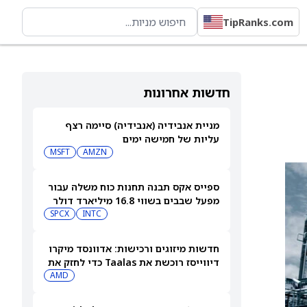
TipRanks.com
חדשות אחרונות
מניית אנבידיה (אנבידיה) סיימה רצף
עליות של חמישה ימים
MSFT
AMZN
ספייס אקס תבנה תחנות כוח משלה עבור
מפעל שבבים בשווי 16.8 מיליארד דולר
SPCX
INTC
חדשות מיזוגים ורכישות: אדוונסד מיקרו
דיווייסז רוכשת את Taalas כדי לחזק את
מהלך ה-AI inference שלה
AMD