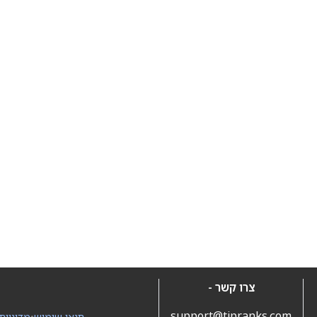
צרו קשר -
support@tipranks.com
תנאי שימוש
•
מדיניות