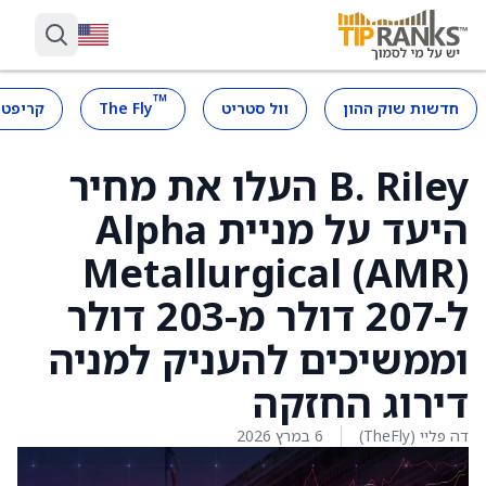
™
חדשות שוק ההון
וול סטריט
The Fly
קריפטו
B. Riley העלו את מחיר
היעד על מניית Alpha
Metallurgical (AMR)
ל-207 דולר מ-203 דולר
וממשיכים להעניק למניה
דירוג החזקה
דה פליי (TheFly)
6 במרץ 2026