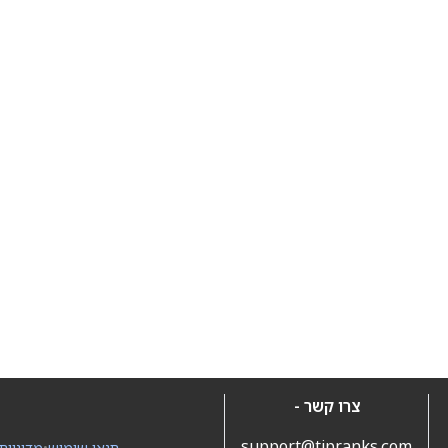
צרו קשר -
support@tipranks.com
תנאי שימוש
•
מדיניות