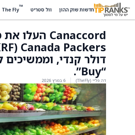
™
The Fly
חדשות שוק ההון
וול סטריט
Canaccord הע
דולר קנדי, וממשיכים ל
“Buy”.
דה פליי (TheFly)
6 במרץ 2026