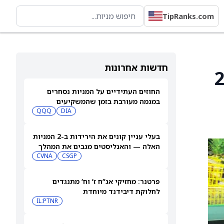
TipRanks.com
חדשות אחרונות
20.50 דולר קנדי מ־20
החוזים העתידיים על המניות נסחרים
במגמה מעורבת בזמן שהמשקיעים
DIA
ממתינים לדוח התעסוקה של יולי
QQQ
בעלי עניין קונים את הירידות ב-2 המניות
האלה — והאנליסטים מגבים את המהלך
CVNA
CSGP
פרטנר: מחזיקי אג”ח ז’ וח’ מתנגדים
לחלוקת דיבידנד מיוחדת
IL:PTNR