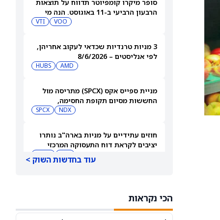
סופר מיקרו קומפיוטר תדווח על תוצאות
הרבעון הרביעי ב-11 באוגוסט. הנה מי
מחזיק במניית SMCI
VOO
VTI
3 מניות טרנדיות שכדאי לעקוב אחריהן,
לפי אנליסטים – 8/6/2026
HUBS
AMD
מניית ספייס אקס (SPCX) מתריסה מול
החששות מסיום תקופת החסימה,
ומטפסת לאחר שחרור 911 מיליון מניות
NDX
SPCX
חוזים עתידיים על מניות בארה"ב נותרו
יציבים לקראת דוח התעסוקה המרכזי
QQQ
DIA
עוד בחדשות השוק >
3 תעודות הסל הטובות ביותר להשקעה,
לפי אנליסט ה-AI – 8/6/2026
הכי נקראות
VYM
JNJ