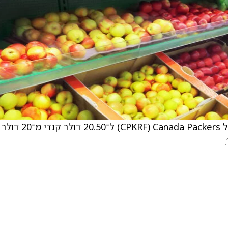
Canaccord העלו את מחיר היעד של הפירמה על Canada Packers ‏(CPKRF) ל־20.50 דולר קנדי מ־20 דולר