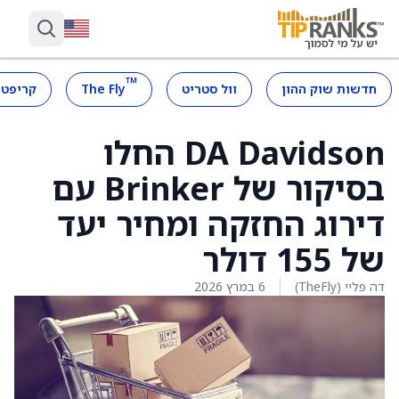
™
חדשות שוק ההון
וול סטריט
The Fly
קריפטו
DA Davidson החלו
בסיקור של Brinker עם
דירוג החזקה ומחיר יעד
של 155 דולר
דה פליי (TheFly)
6 במרץ 2026