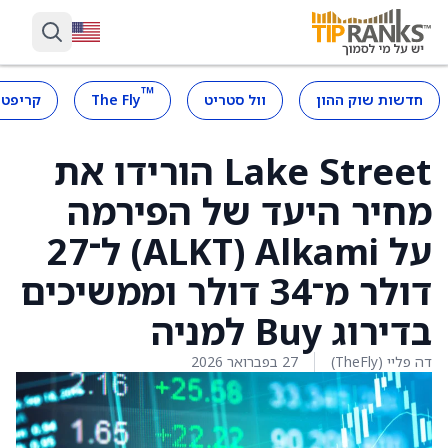
™
חדשות שוק ההון
וול סטריט
The Fly
קריפטו
Lake Street הורידו את
מחיר היעד של הפירמה
על Alkami ‏(ALKT) ל־27
דולר מ־34 דולר וממשיכים
בדירוג Buy למניה
דה פליי (TheFly)
27 בפברואר 2026