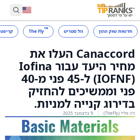
™
חדשות שוק ההון
וול סטריט
The Fly
קריפטו
Canaccord העלו את
מחיר היעד עבור Iofina
(IOFNF) ל-45 פני מ-40
פני וממשיכים להחזיק
בדירוג קנייה למניות.
דה פליי (TheFly)
9 בדצמבר 2025