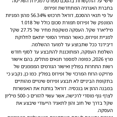
שישי על התקשרות בהסכם מפורט למכירת השליטה
בחברת האנרגיה המתחדשת זפירוס.
על פי תנאי ההסכם, דוראל תרכוש 56.34% מהון המניות
המונפק של זפירוס תמורת סכום כולל של 1.018
מיליארד שקל. העסקה משקפת מחיר של 27.75 שקל
למניית זפירוס, כאשר המחיר הסופי יותאם לחלוקת
דיבידנד ככל שתבוצע עד למועד ההשלמה.
השלמת העסקה, המתוכננת להתבצע עד לסוף חודש
מרץ 2026, כפופה למספר תנאים מתלים, בהם אישור
רשות התחרות בפולין ואישור הגורמים המממנים של
פרויקט הרוח המרכזי של זפירוס בפולין. כמו כן, נקבע כי
בתקופת הביניים לא תבצע זפירוס שינויים מהותיים
במבנה ההון או בנכסיה. דוראל בוחנת את האפשרות
לצרף גוף מוסדי לרכישה, אשר עשוי להזרים כ-500 מיליון
שקל בדרך של חוב והון לתאגיד הייעודי שיבצע את
העסקה.