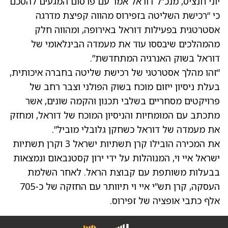
יוני חנציס, מנכ”ל דוראל אמר עם פרסום המגעים להסכם
כי “רכישת השליטה בזפירוס מהווה קפיצת מדרגה
אסטרטגית בפעילות דוראל באירופה, ומהווה חלק
מהמהלכים שיבססו עוד את מעמדה הבינלאומי של
דוראל בשוק האנרגיה המתחדשת”.
“זהו מהלך אסטרטגי של רכישת שליטה בחברה איכותית,
בעלת ניסיון ייזום מוכח בשוק הפולני וצבר רחב של
פרויקטים מסחריים בשלבי תכנון והקמה שונים, אשר
מתכתב עם המומחיות והניסיון המוכח של דוראל, ומחזק
את מעמדה של דוראל כשחקן גלובלי מוביל”.
את המכירה הובילו קרן תשתיות ישראל 3 וקרן תשתיות
ישראל איי וי, המנוהלות על ידי ירון קסטנבאום ונמצאות
בבעלות משותפת עם קבוצת הראל. לאחר השלמת
העסקה, קרן תש”י איי וי תיוותר עם החזקה של כ-705
אלף כתבי אופציה של זפירוס.