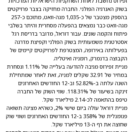
זפירוס נחשבת לאחת השחקניות הישראליות המרכזיות
בשוק האנרגיה הפולני. החברה מחזיקה בצבר פרויקטים
בהספק מצטבר של כ-1,035 מגה-וואט, מתוכם כ-257
מגה-וואט כבר נמצאים בהפעלה מסחרית והיתר בשלבי
פיתוח והקמה שונים. עבור דוראל, מדובר בדריסת רגל
אסטרטגית משמעותית בשוק הפולני וקפיצת מדרגה
בפעילותה באירופה, המצטרפת לפרויקטים קיימים של
הקבוצה בדנמרק, רומניה ואיטליה.
מניית זפירוס מגיבה להודעה בעלייה של 1.11% ונסחרת
במחיר של 32.91 שקלים למניה, זאת לאחר שמתחילת
השנה עלתה ב-52.82% וב-12 החודשים האחרונים
זינקה בשיעור של 118.31%. שווי השוק של החברה
טיפס בהתאמה לכ-2.14 מיליארד שקל.
מניית דוראל עולה ביום שישי 2%, כשהיא מציגה תשואה
פנומנלית של 358% ב-12 החודשים האחרונים ושווי שוק
שחוצה את רף ה-13 מיליארד שקל.