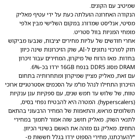
שמיטיב עם הקונים.
הנקודה האחרונה הועלתה כעת על ידי עטיף מאליק
מסיטי, אנליסט שמדורג במקום השלישי מבין אלפי
מומחי המניות בוול סטריט.
אחרי חודשים של עליות מחירים יציבות, שנבעו מביקוש
חזק למרכזי נתונים ל-AI, שוק הזיכרונות שינה כיוון
בחדות. מאז הדוח של מיקרון, המחירים עבור זיכרון
DRAM מסוג DDR5 בנפח 16GB ירדו בכ-6%.
עם זאת, מאליק מציין שמיקרון ומתחרותיה בתחום
הזיכרון התחילו לנהל מו"מ על הסכמים אסטרטגיים ארוכי
טווח, של שלוש עד חמש שנים, עם ספקיות ענן ענקיות
(hyperscalers). המטרה היא להבטיח נפחי בסיס,
תשלומים מראש, והתאמות של המחיר הרבעוני בהתאם
לתנאי השוק. מאליק חושב שזה אמור לתמוך במחירי
החוזים. מאליק גם מזהה את האשם בשינוי הכיוון.
"להערכתנו, מחירי הספוט ירדו בגלל חששות מ-