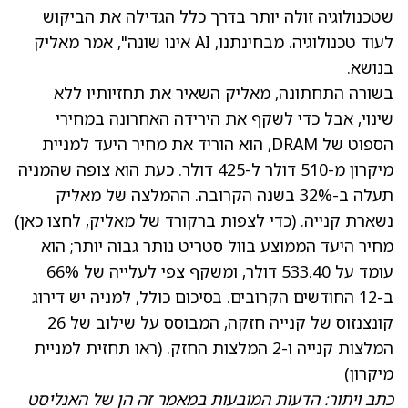
שטכנולוגיה זולה יותר בדרך כלל הגדילה את הביקוש
לעוד טכנולוגיה. מבחינתנו, AI אינו שונה", אמר מאליק
בנושא.
בשורה התחתונה, מאליק השאיר את תחזיותיו ללא
שינוי, אבל כדי לשקף את הירידה האחרונה במחירי
הספוט של DRAM, הוא הוריד את מחיר היעד למניית
מיקרון מ-510 דולר ל-425 דולר. כעת הוא צופה שהמניה
תעלה ב-32% בשנה הקרובה. ההמלצה של מאליק
נשארת קנייה. (כדי לצפות ברקורד של מאליק, לחצו כאן)
מחיר היעד הממוצע בוול סטריט נותר גבוה יותר; הוא
עומד על 533.40 דולר, ומשקף צפי לעלייה של 66%
ב-12 החודשים הקרובים. בסיכום כולל, למניה יש דירוג
קונצנזוס של קנייה חזקה, המבוסס על שילוב של 26
המלצות קנייה ו-2 המלצות החזק. (
ראו תחזית למניית
מיקרון
)
כתב ויתור: הדעות המובעות במאמר זה הן של האנליסט