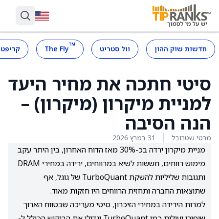
™
חדשות שוק ההון
וול סטריט
The Fly
קריפטו
סיטי חתכה את מחיר היעד
למניית מיקרון (מיקרון) –
הנה הסיבה
מרטי שטרובל
31 במרץ 2026
מניית מיקרון ירדה בכ-30% מאז הדוח האחרון, בין היתר עקב
מימוש רווחים, חששות לשיא במרווחים, ירידה במחירי DRAM
ותגובות שליליות להשקת TurboQuant של גוגל, אף
שתוצאות החברה ותחזית הרווחים היו חזקות מאוד.
למרות הירידה במחירי הזיכרון, סיטי מעריכה שבטווח הארוך
שיפורי יעילות כמו TurboQuant יגדילו את הביקוש הכולל ל-