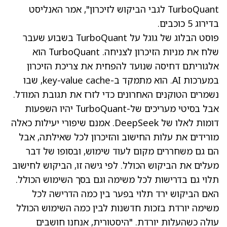
TurboQuant לגבי הביקוש לזיכרון", אמר האנליסט
בדירוג 5 כוכבים.
פוסט הבלוג של גוגל על TurboQuant בשבוע שעבר
שלח את מניות הזיכרון לצניחה. TurboQuant הוא
אלגוריתם דחיסה שנועד להפחית את צריכת הזיכרון
במערכות AI. הוא מתמקד ב-key-value cache, שבו
נשמרים הטוקנים האחרונים כדי לזרז את תגובת המודל.
אבל בסיטי מעריכים של-TurboQuant יהיו השפעות
דומות לאלו של DeepSeek. אמנם שיפורי יעילות כאלה
מורידים את עלות החישוב והזיכרון לכל שאילתה, אבל
הם גם משחררים מקום לעוד שימוש, ובסופו של דבר
מעלים את הביקוש הכולל. לפי גישה זו, הביקוש לחישוב
תלוי גם בדרישות לכל משימה וגם בסך השימוש הכולל.
האם הביקוש ירד תלוי בפער בין כמה הדרישה לכל
משימה יורדת בזכות חדשנות לבין כמה השימוש הכולל
עולה כשהעלות יורדת. "היסטורית, אנחנו חושבים