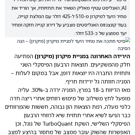
AI; האנליסט עטיף מאליק השאיר את תחזיותיו, אך הוריד את
מחיר היעד למיקרון מ-510 ל-425 דולר עם המלצת קנייה,
בעוד קונצנזוס האנליסטים מצביע על דירוג קנייה חזקה ומחיר
יעד ממוצע של כ-533 דולר.
הירידה האחרונה במניית מיקרון (
מיקרון
)
הפתיעה
חלק מהמשקיעים. תוצאות הרבעון הפיסקלי השני
ותחזית החברה היו יוצאות דופן, אבל במקום לעלות –
המניה חוותה גל ירידות חריף.
מאז הדיווח ב-18 במרץ, המניה ירדה ב-30%. עליה
מופעל לחץ משילוב של מימוש רווחים אחרי ריצה חדה
כלפי מעלה, רמת הוצאות הון גבוהה, חששות שהמרווחים
כבר הגיעו לשיא אחרי תחזית שיא לרווחי הרבעון
הפיסקלי השלישי, השקת TurboQuant של גוגל, וכן
האפשרות שהשוק עובר ממצב של מחסור בהיצע למצב